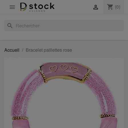
shopping_cart
(0)


search
Accueil
Bracelet paillettes rose