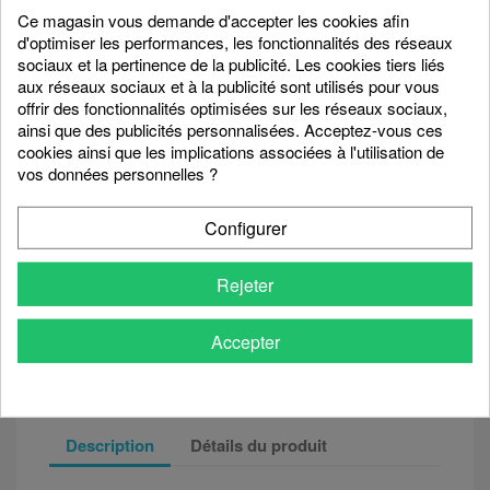
Ce magasin vous demande d'accepter les cookies afin
Affirmez votre style avec notre
bracelet paillettes rose pour
d'optimiser les performances, les fonctionnalités des réseaux
femme
. Sa teinte douce et ses reflets nacrés en font un bijou
sociaux et la pertinence de la publicité. Les cookies tiers liés
fantaisie féminin et tendance, conçu pour accompagner vos
aux réseaux sociaux et à la publicité sont utilisés pour vous
looks du quotidien.
offrir des fonctionnalités optimisées sur les réseaux sociaux,
Léger et poétique, ce
bracelet rose paillettes femme
en pierre
ainsi que des publicités personnalisées. Acceptez-vous ces
naturelle apporte une note romantique et délicate à chaque
cookies ainsi que les implications associées à l'utilisation de
tenue.
vos données personnelles ?
Quantité
Configurer

favorite_border
AJOUTER AU PANIER
Rejeter
Accepter
Partager
Description
Détails du produit