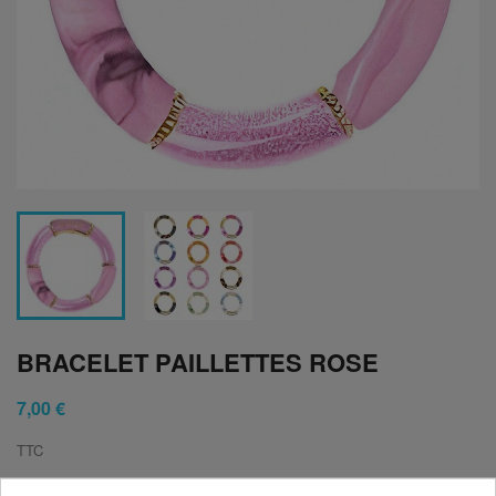
BRACELET PAILLETTES ROSE
7,00 €
TTC
Bracelet paillettes rose