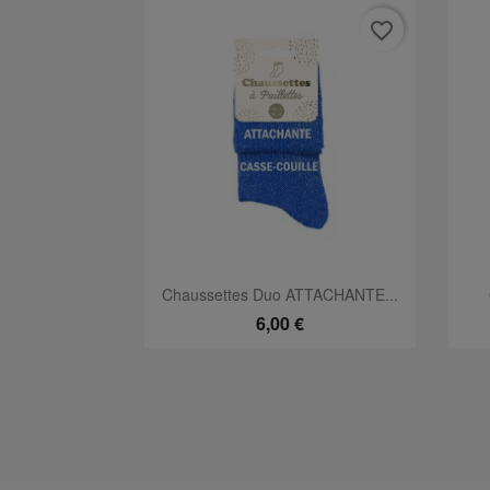
favorite_border
Aperçu rapide

Chaussettes Duo ATTACHANTE...
6,00 €