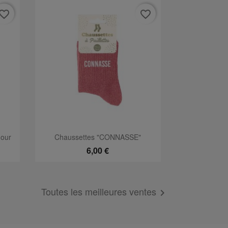
vorite_border
favorite_border
Aperçu rapide

our
Chaussettes "CONNASSE"
6,00 €
Toutes les meilleures ventes
