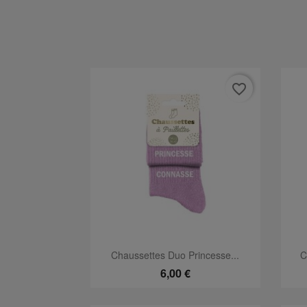
favorite_border
Aperçu rapide

Chaussettes Duo Princesse...
C
6,00 €