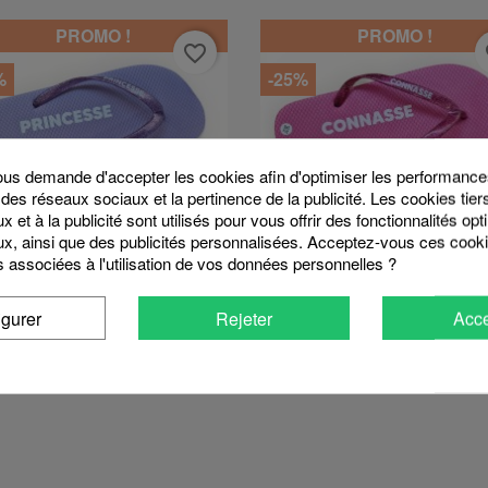
PROMO !
PROMO !
favorite_border
fa
%
-25%
s demande d'accepter les cookies afin d'optimiser les performances
 des réseaux sociaux et la pertinence de la publicité. Les cookies tier
 et à la publicité sont utilisés pour vous offrir des fonctionnalités op
x, ainsi que des publicités personnalisées. Acceptez-vous ces cooki
s associées à l'utilisation de vos données personnelles ?
Aperçu rapide
Aperçu rapide


Tongs Princesse
Tongs Connasse
igurer
Rejeter
Acce
6,00 €
6,00 €
8,00 €
8,00 €