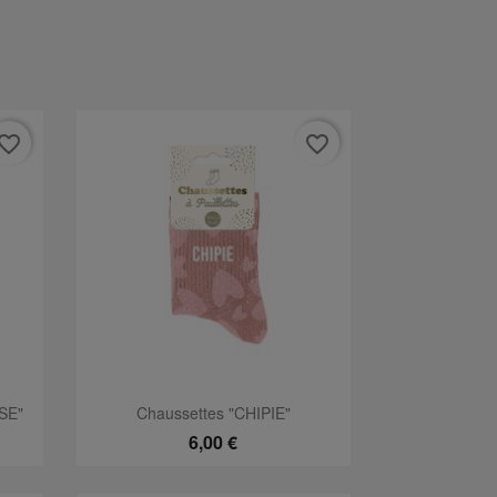
vorite_border
favorite_border
Aperçu rapide

SE"
Chaussettes "CHIPIE"
6,00 €