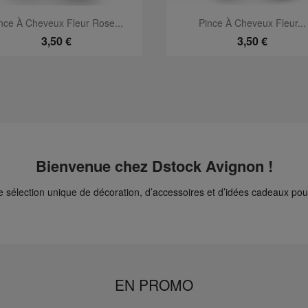
Aperçu rapide
Aperçu rapide


nce À Cheveux Fleur Rose...
Pince À Cheveux Fleur...
3,50 €
3,50 €
Bienvenue chez Dstock Avignon !
sélection unique de décoration, d’accessoires et d’idées cadeaux pour 
EN PROMO