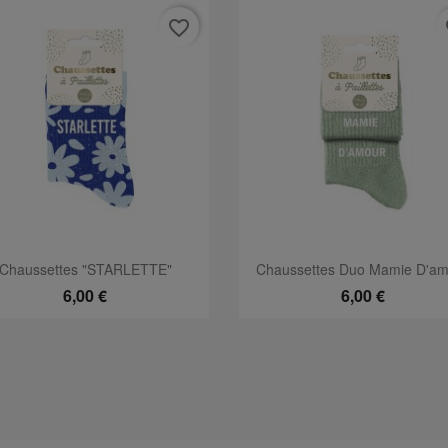
favorite_border
fa
Aperçu rapide
Aperçu rapide


Chaussettes "STARLETTE"
Chaussettes Duo Mamie D'am
6,00 €
6,00 €