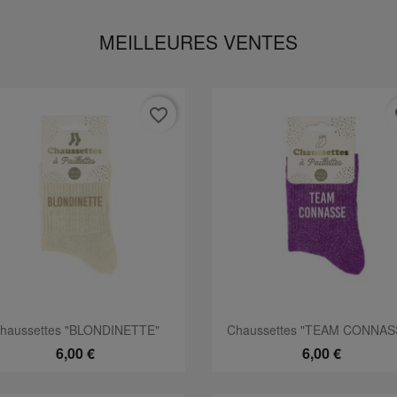
MEILLEURES VENTES
favorite_border
fa
Aperçu rapide
Aperçu rapide


haussettes "BLONDINETTE"
Chaussettes "TEAM CONNAS
6,00 €
6,00 €