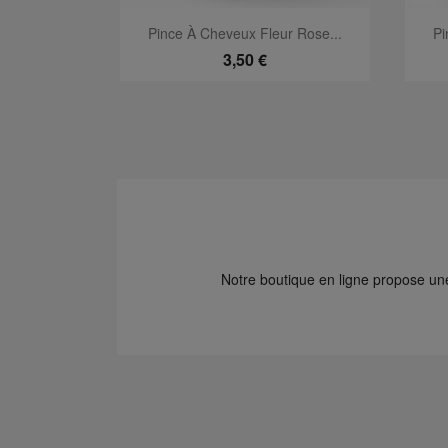
Aperçu rapide

Pince À Cheveux Fleur Rose...
Pi
3,50 €
Notre boutique en ligne propose une 