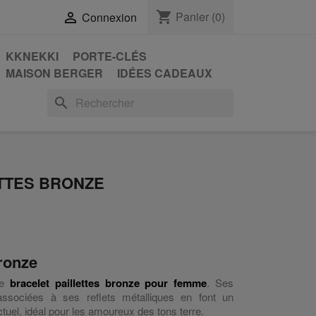
shopping_cart
Panier
(0)

Connexion
KKNEKKI
PORTE-CLÉS
MAISON BERGER
IDÉES CADEAUX
search
TTES BRONZE
bronze
re
bracelet paillettes bronze pour femme
. Ses
associées à ses reflets métalliques en font un
ctuel, idéal pour les amoureux des tons terre.