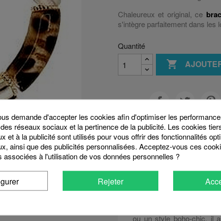
Chaleureux et original, ce
brac
s'intègre parfaitement dans le
Quantité

AJOUTER
Partager
s demande d'accepter les cookies afin d'optimiser les performances
 des réseaux sociaux et la pertinence de la publicité. Les cookies tier
 et à la publicité sont utilisés pour vous offrir des fonctionnalités op
x, ainsi que des publicités personnalisées. Acceptez-vous ces cooki
Description
Détails
s associées à l'utilisation de vos données personnelles ?
Un bracelet bro
igurer
Rejeter
Acce
chaudes et vinta
Le
bracelet paillettes br
son originalité. Idéal pour
ou un style boho-chic, il 