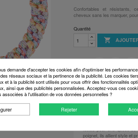
Confortables et résistants, 
cheveux sans les marquer, pour 
Quantité

AJOUTER
Partager
s demande d'accepter les cookies afin d'optimiser les performances
 des réseaux sociaux et la pertinence de la publicité. Les cookies tier
 et à la publicité sont utilisés pour vous offrir des fonctionnalités op
x, ainsi que des publicités personnalisées. Acceptez-vous ces cooki
Description
Détails
s associées à l'utilisation de vos données personnelles ?
Des élastiques pa
igurer
Rejeter
Acce
Les
élastiques cheveux
possibilités grâce à leur a
Idéals pour une queue-de-
poignet, ils allient style et pr