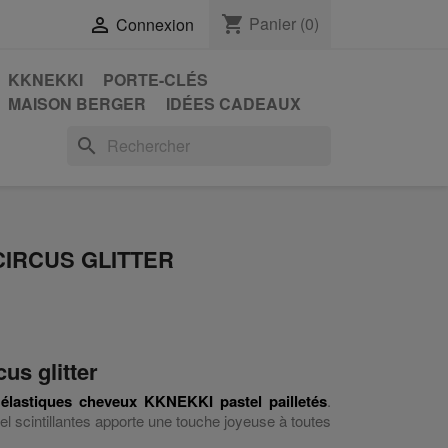
shopping_cart
Panier
(0)

Connexion
KKNEKKI
PORTE-CLÉS
MAISON BERGER
IDÉES CADEAUX
search
CIRCUS GLITTER
us glitter
s
élastiques cheveux KKNEKKI pastel pailletés
.
el scintillantes apporte une touche joyeuse à toutes