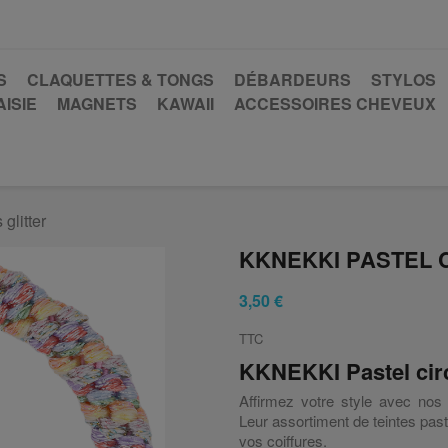
S
CLAQUETTES & TONGS
DÉBARDEURS
STYLOS
ISIE
MAGNETS
KAWAII
ACCESSOIRES CHEVEUX
glitter
KKNEKKI PASTEL 
3,50 €
TTC
KKNEKKI Pastel circ
Affirmez votre style avec no
Leur assortiment de teintes past
vos coiffures.