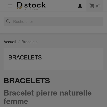
shopping_cart
(0)


search
Accueil
Bracelets
BRACELETS
BRACELETS
Bracelet pierre naturelle
femme