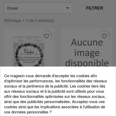

FILTRER
Choisir
Affichage 1-3 de 3 article(s)
favorite_border
favorite_border
Ce magasin vous demande d'accepter les cookies afin
d'optimiser les performances, les fonctionnalités des réseaux
Bracelet Jaspe Picasso
Bracelet Quartz Fumé
sociaux et la pertinence de la publicité. Les cookies tiers liés
9,90 €
9,90 €
aux réseaux sociaux et à la publicité sont utilisés pour vous
offrir des fonctionnalités optimisées sur les réseaux sociaux,
ainsi que des publicités personnalisées. Acceptez-vous ces
cookies ainsi que les implications associées à l'utilisation de
favorite_border
vos données personnelles ?