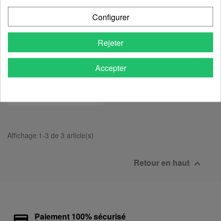
Configurer
Rejeter
Accepter
Bracelet Labradorite
9,90 €
Affichage 1-3 de 3 article(s)
Retour en haut

Paiement 100% sécurisé