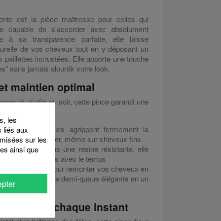
rente est la pièce maîtresse pour celles qui
re capable de s'accorder avec absolument
e à sa transparence parfaite, elle laisse
aturelle de vos cheveux tout en y déposant un
s paillettes incrustées. Elle apporte une touche
s" sans jamais alourdir votre look.
 et maintien optimal
er du matin au soir, cette pince garantit une
 :
, les
s dents arrondies agrippent fermement la
s liés aux
les racines ni glisser, même sur cheveux fins
timisées sur les
 :
Fabriquée dans une résine résistante, elle
es ainsi que
line et ne ternit pas avec le temps
taille est idéale pour remonter vos cheveux en
u pour réaliser une demi-queue élégante en un
pter
mière pour chaque instant