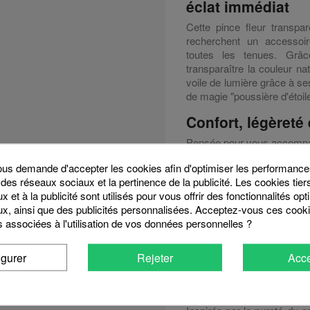
éclat immédiat
Cette pince fleur transpa
recherchent un accessoi
toutes les tenues. Grâc
transparaître la couleur n
voile de lumière grâce à se
de magie "poussière d'étoile
Confort, légèreté
Pensée pour vous accompagn
expérience de port agréable
s demande d'accepter les cookies afin d'optimiser les performances
Fixation douce :
Le
 des réseaux sociaux et la pertinence de la publicité. Les cookies tier
chevelure sans tirer sur 
 et à la publicité sont utilisés pour vous offrir des fonctionnalités op
Matériaux de qualité
x, ainsi que des publicités personnalisées. Acceptez-vous ces cooki
conserve sa clarté cristal
s associées à l'utilisation de vos données personnelles ?
Format pratique :
Sa 
un chignon décontracté o
igurer
Rejeter
Acce
clin d'œil
Une touche de lu