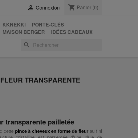
shopping_cart
Panier
(0)

Connexion
KKNEKKI
PORTE-CLÉS
MAISON BERGER
IDÉES CADEAUX
search
 FLEUR TRANSPARENTE
r transparente pailletée
ec cette
pince à cheveux en forme de fleur
au fini
ructure cristalline est parsemée d'une pluie de