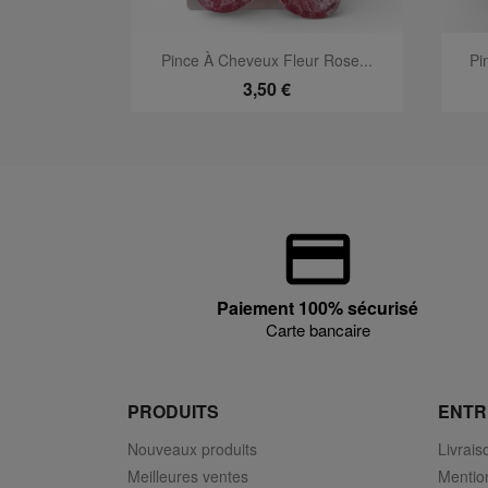
Aperçu rapide

Pince À Cheveux Fleur Rose...
Pi
3,50 €
Paiement 100% sécurisé
Carte bancaire
PRODUITS
ENTR
Nouveaux produits
Livrais
Meilleures ventes
Mentio