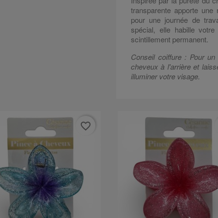
Inspirée par la pureté du cri
transparente apporte une 
pour une journée de trav
spécial, elle habille votr
scintillement permanent.
Conseil coiffure : Pour un e
cheveux à l'arrière et laiss
illuminer votre visage.
favorite_border