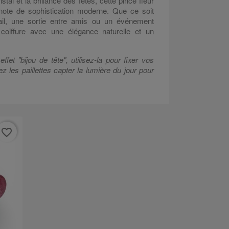
stal et la brillance des fêtes, cette pince fleur
note de sophistication moderne. Que ce soit
ail, une sortie entre amis ou un événement
e coiffure avec une élégance naturelle et un
ffet "bijou de tête", utilisez-la pour fixer vos
ez les paillettes capter la lumière du jour pour
favorite_border