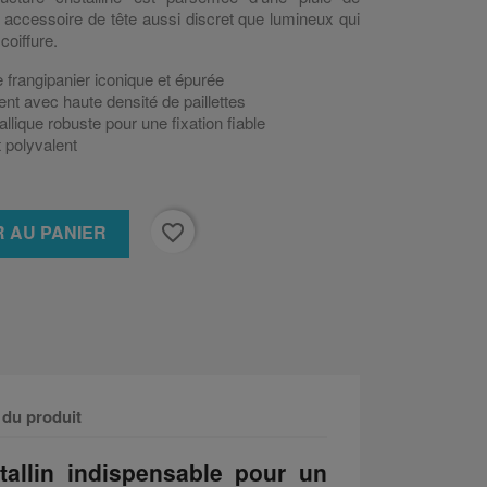
 un accessoire de tête aussi discret que lumineux qui
coiffure.
 frangipanier iconique et épurée
ent avec haute densité de paillettes
lique robuste pour une fixation fiable
t polyvalent
favorite_border
 AU PANIER
 du produit
stallin indispensable pour un