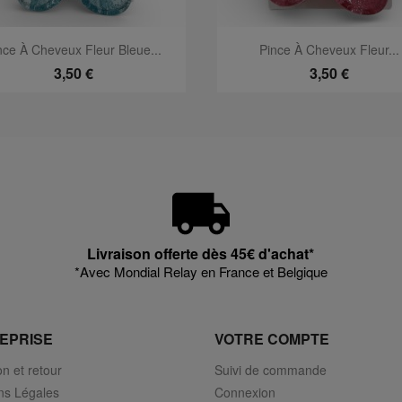
Aperçu rapide
Aperçu rapide


nce À Cheveux Fleur Bleue...
Pince À Cheveux Fleur...
3,50 €
3,50 €
Livraison offerte dès 45€ d'achat*
*Avec Mondial Relay en France et Belgique
EPRISE
VOTRE COMPTE
on et retour
Suivi de commande
ns Légales
Connexion