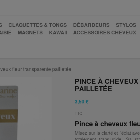
S
CLAQUETTES & TONGS
DÉBARDEURS
STYLOS
ISIE
MAGNETS
KAWAII
ACCESSOIRES CHEVEUX
veux fleur transparente pailletée
PINCE À CHEVEUX
PAILLETÉE
3,50 €
TTC
Pince à cheveux fleu
Misez sur la clarté et l'éclat av
totalement translucide. Sa st