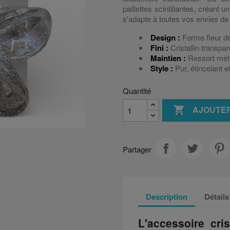
paillettes scintillantes, créant
s'adapte à toutes vos envies de 
Design :
Forme fleur de
Fini :
Cristallin transpar
Maintien :
Ressort métal
Style :
Pur, étincelant e
Quantité

AJOUTER
Partager
Description
Détails
L'accessoire cri