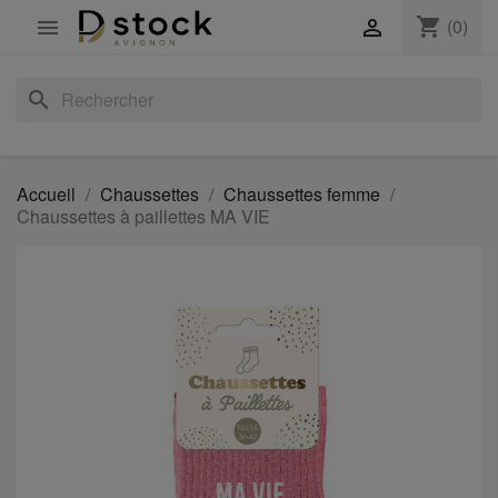
shopping_cart
(0)


search
Accueil
Chaussettes
Chaussettes femme
Chaussettes à paillettes MA VIE