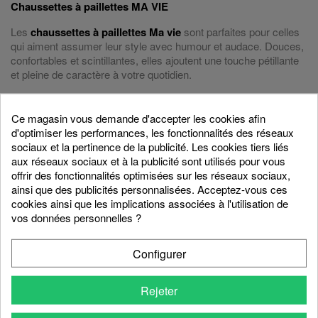
Chaussettes à paillettes MA VIE
Les
chaussettes à paillettes Ma vie
sont parfaites pour celles
qui aiment assumer leur style avec humour et audace. Douces,
confortables et scintillantes, elles ajoutent une touche pétillante
et pleine de caractère à votre quotidien.
Quantité
Ce magasin vous demande d'accepter les cookies afin

favorite_border
AJOUTER AU PANIER
d'optimiser les performances, les fonctionnalités des réseaux
sociaux et la pertinence de la publicité. Les cookies tiers liés
aux réseaux sociaux et à la publicité sont utilisés pour vous
offrir des fonctionnalités optimisées sur les réseaux sociaux,
Partager
ainsi que des publicités personnalisées. Acceptez-vous ces
cookies ainsi que les implications associées à l'utilisation de
vos données personnelles ?
Description
Détails du produit
Configurer
Des chaussettes brillantes et
Rejeter
pleines de personnalité