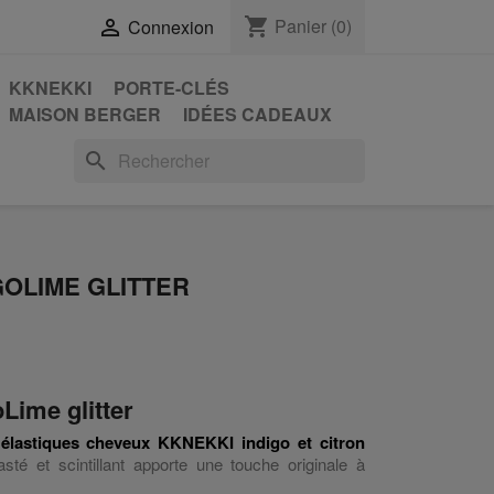
shopping_cart
Panier
(0)

Connexion
KKNEKKI
PORTE-CLÉS
MAISON BERGER
IDÉES CADEAUX
search
GOLIME GLITTER
ime glitter
s
élastiques cheveux KKNEKKI indigo et citron
sté et scintillant apporte une touche originale à