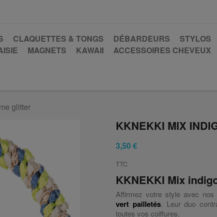
S
CLAQUETTES & TONGS
DÉBARDEURS
STYLOS
ISIE
MAGNETS
KAWAII
ACCESSOIRES CHEVEUX
e glitter
KKNEKKI MIX INDI
3,50 €
TTC
KKNEKKI Mix indigoL
Affirmez votre style avec no
vert pailletés
. Leur duo contra
toutes vos coiffures.