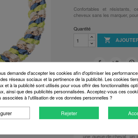
Confortables et résistants, 
cheveux sans les marquer, pour 
Quantité

AJOUTER
Partager
s demande d'accepter les cookies afin d'optimiser les performances
 des réseaux sociaux et la pertinence de la publicité. Les cookies tier
 et à la publicité sont utilisés pour vous offrir des fonctionnalités op
x, ainsi que des publicités personnalisées. Acceptez-vous ces cooki
Description
Détails
s associées à l'utilisation de vos données personnelles ?
Des élastiques ind
igurer
Rejeter
Acce
style original
Les
élastiques cheveux K
distinguent par leur contras
une queue-de-cheval, un ch