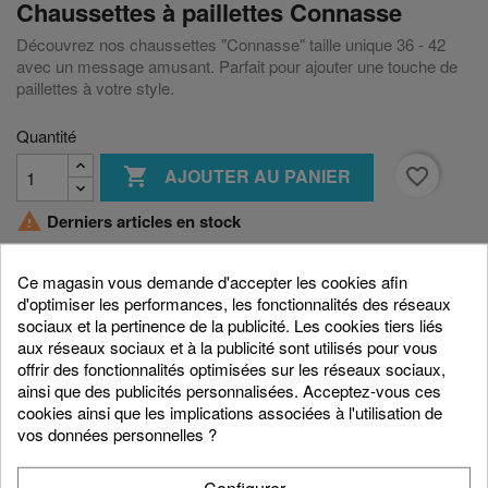
Chaussettes à paillettes Connasse
Découvrez nos chaussettes "Connasse" taille unique 36 - 42
avec un message amusant. Parfait pour ajouter une touche de
paillettes à votre style.
Quantité

favorite_border
AJOUTER AU PANIER

Derniers articles en stock
Ce magasin vous demande d'accepter les cookies afin
Partager
d'optimiser les performances, les fonctionnalités des réseaux
sociaux et la pertinence de la publicité. Les cookies tiers liés
aux réseaux sociaux et à la publicité sont utilisés pour vous
offrir des fonctionnalités optimisées sur les réseaux sociaux,
Description
Détails du produit
ainsi que des publicités personnalisées. Acceptez-vous ces
cookies ainsi que les implications associées à l'utilisation de
vos données personnelles ?
Ajoutez une touche décalée et audacieuse à votre
style avec nos chaussettes "Connasse". Un message
assumé, plein de second degré, pour celles qui savent