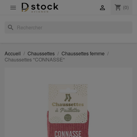
shopping_cart
(0)


search
Accueil
Chaussettes
Chaussettes femme
Chaussettes "CONNASSE"