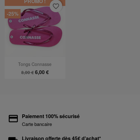
PROMO !
favorite_border
-25%
Tongs Connasse
6,00 €
8,00 €
Paiement 100% sécurisé
Carte bancaire
Livraison offerte dès 45€ d'achat*