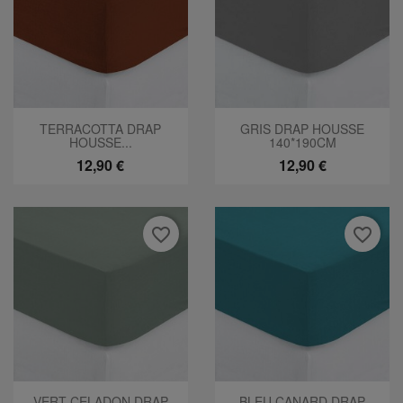
TERRACOTTA DRAP
GRIS DRAP HOUSSE
HOUSSE...
140*190CM
12,90 €
12,90 €
favorite_border
favorite_border
VERT CELADON DRAP
BLEU CANARD DRAP