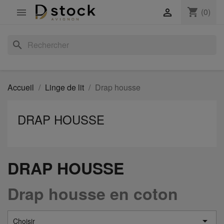
shopping_cart
(0)


search
Accueil
Linge de lit
Drap housse
DRAP HOUSSE
DRAP HOUSSE
Drap housse en coton

Choisir