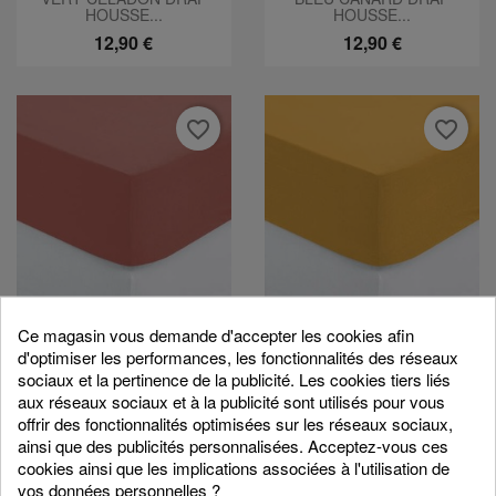
HOUSSE...
HOUSSE...
12,90 €
12,90 €
favorite_border
favorite_border
Ce magasin vous demande d'accepter les cookies afin
BLUSH DRAP HOUSSE
OCRE DRAP HOUSSE
160*200CM
160*200CM
d'optimiser les performances, les fonctionnalités des réseaux
14,90 €
14,90 €
sociaux et la pertinence de la publicité. Les cookies tiers liés
aux réseaux sociaux et à la publicité sont utilisés pour vous
offrir des fonctionnalités optimisées sur les réseaux sociaux,
ainsi que des publicités personnalisées. Acceptez-vous ces
favorite_border
favorite_border
cookies ainsi que les implications associées à l'utilisation de
vos données personnelles ?