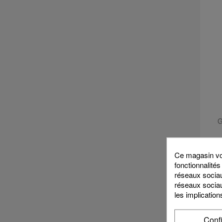
G
Ce magasin vou
fonctionnalités
réseaux sociaux
réseaux sociau
les implication
Conf