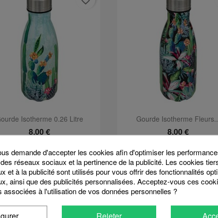
favorite_border
Aperçu rapide
Aperçu rapide


ourde Isotherme 0.26 Litre
Gourde Isotherme Fleurs..
8,00 €
8,00 €
s demande d'accepter les cookies afin d'optimiser les performances
 des réseaux sociaux et la pertinence de la publicité. Les cookies tier
favorite_border
 et à la publicité sont utilisés pour vous offrir des fonctionnalités op
x, ainsi que des publicités personnalisées. Acceptez-vous ces cooki
s associées à l'utilisation de vos données personnelles ?
igurer
Rejeter
Acce