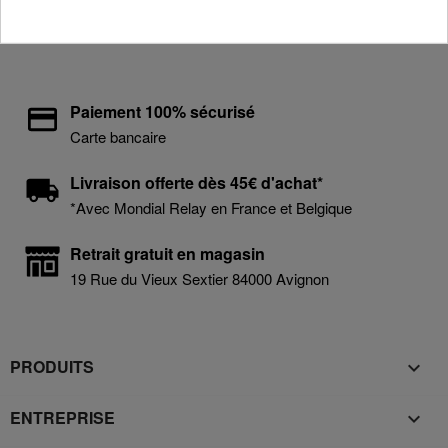
Retour en haut

Paiement 100% sécurisé
Carte bancaire
Livraison offerte dès 45€ d'achat*
*Avec Mondial Relay en France et Belgique
Retrait gratuit en magasin
19 Rue du Vieux Sextier 84000 Avignon
PRODUITS

ENTREPRISE
