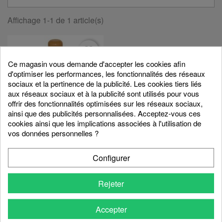
Affichage 1-1 de 1 article(s)
favorite_border
Ce magasin vous demande d'accepter les cookies afin
d'optimiser les performances, les fonctionnalités des réseaux
sociaux et la pertinence de la publicité. Les cookies tiers liés
aux réseaux sociaux et à la publicité sont utilisés pour vous
offrir des fonctionnalités optimisées sur les réseaux sociaux,
ainsi que des publicités personnalisées. Acceptez-vous ces
cookies ainsi que les implications associées à l'utilisation de
vos données personnelles ?
Gourde Isotherme 0.5 Litre...
9,90 €
Configurer
Rejeter
Affichage 1-1 de 1 article(s)
Accepter