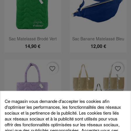
Sac Matelassé Brodé Vert
Sac Banane Matelassé Bleu
14,90 €
12,00 €
favorite_border
favorite_border
Ce magasin vous demande d'accepter les cookies afin
d'optimiser les performances, les fonctionnalités des réseaux
sociaux et la pertinence de la publicité. Les cookies tiers liés
aux réseaux sociaux et à la publicité sont utilisés pour vous
Sac Matelassé Brodé Lila
SAC CABAS SEQUIN
offrir des fonctionnalités optimisées sur les réseaux sociaux,
14,90 €
14,90 €
ainsi que des publicités personnalisées. Acceptez-vous ces