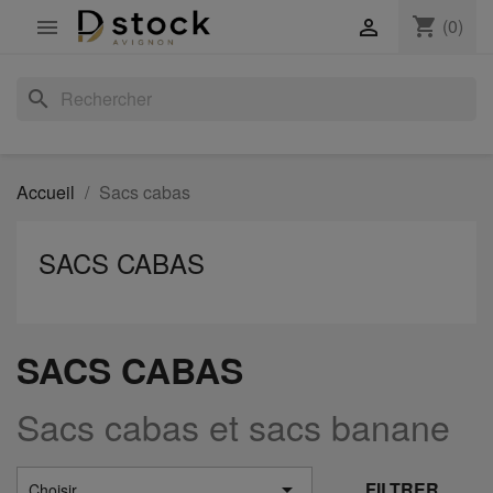
shopping_cart
(0)


search
Accueil
Sacs cabas
SACS CABAS
SACS CABAS
Sacs cabas et sacs banane

FILTRER
Choisir