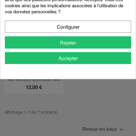
cookies ainsi que les implications associées à l'utilisation de
vos données personnelles ?
favorite_border
Configurer
Rejeter
Accepter
Sac Banane Matelassé Noir
12,00 €
Affichage 1-7 de 7 article(s)
Retour en haut
