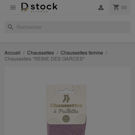
shopping_cart
(0)


search
Accueil
Chaussettes
Chaussettes femme
Chaussettes "REINE DES GARCES"