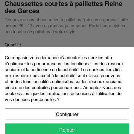
Chaussettes courtes à paillettes Reine
des Garces
Découvrez nos chaussettes à paillettes "reine des garces" taille
unique 36 - 42 avec un message amusant. Parfait pour ajouter
une touche de paillettes à votre style.
Quantité

favorite_border
AJOUTER AU PANIER
Ce magasin vous demande d'accepter les cookies afin
d'optimiser les performances, les fonctionnalités des réseaux
sociaux et la pertinence de la publicité. Les cookies tiers liés
aux réseaux sociaux et à la publicité sont utilisés pour vous
Partager
offrir des fonctionnalités optimisées sur les réseaux sociaux,
ainsi que des publicités personnalisées. Acceptez-vous ces
cookies ainsi que les implications associées à l'utilisation de
vos données personnelles ?
Description
Détails du produit
Configurer
Toi, une reine des garces ? Ce
produit va te faire briller !
Rejeter