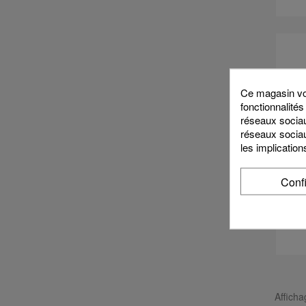
Ce magasin vou
fonctionnalités
réseaux sociaux
réseaux sociau
les implication
Conf
C
Afficha