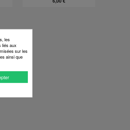
6,00 €
, les
s liés aux
timisées sur les
es ainsi que
pter