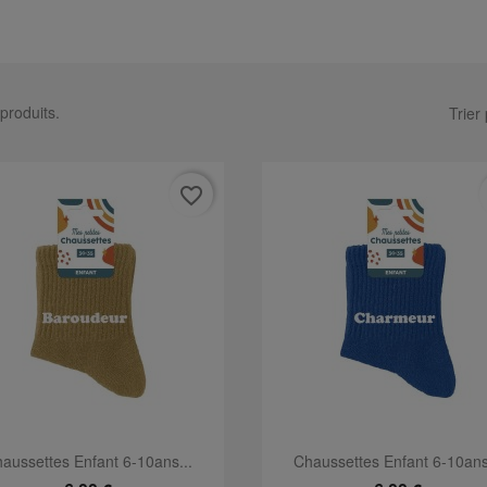
 produits.
Trier 
favorite_border
Aperçu rapide
Aperçu rapide


aussettes Enfant 6-10ans...
Chaussettes Enfant 6-10ans