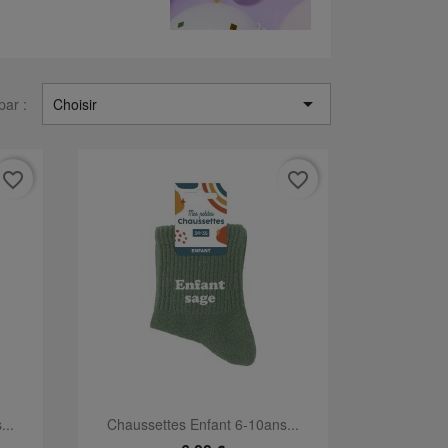

par :
Choisir
favorite_border
favorite_border
Aperçu rapide

...
Chaussettes Enfant 6-10ans...