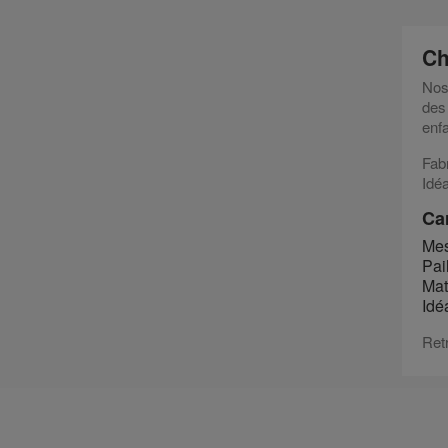
Ch
No
des
enfa
Fab
Idéa
Car
Mes
Pail
Mat
Idé
Ret