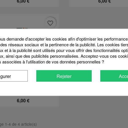
6,00 €
6,00 €
favorite_border
s demande d'accepter les cookies afin d'optimiser les performances
 des réseaux sociaux et la pertinence de la publicité. Les cookies tier
 et à la publicité sont utilisés pour vous offrir des fonctionnalités op
x, ainsi que des publicités personnalisées. Acceptez-vous ces cooki
s associées à l'utilisation de vos données personnelles ?
igurer
Rejeter
Acce
Aperçu rapide

haussettes Enfant 3-6ans...
6,00 €
ge 1-4 de 4 article(s)