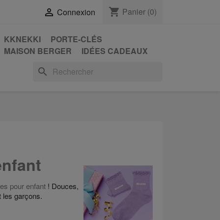
shopping_cart
Panier
(0)

Connexion
KKNEKKI
PORTE-CLÉS
MAISON BERGER
IDÉES CADEAUX
search
enfant
tes pour enfant
! Douces,
t les garçons.