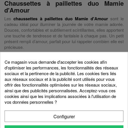
Chaussettes à paillettes duo Mamie
d'Amour
Les
chaussettes à paillettes duo Mamie d'Amour
sont le
cadeau idéal pour illuminer la journée de votre mamie adorée.
Douces, confortables et subtilement scintillantes, elles apportent
une touche de tendresse et de fantaisie à chaque pas. Un petit
présent rempli d’amour, parfait pour lui rappeler combien elle est
précieuse.
Quantité
Ce magasin vous demande d'accepter les cookies afin
d'optimiser les performances, les fonctionnalités des réseaux

favorite_border
AJOUTER AU PANIER
sociaux et la pertinence de la publicité. Les cookies tiers liés
aux réseaux sociaux et à la publicité sont utilisés pour vous
offrir des fonctionnalités optimisées sur les réseaux sociaux,
ainsi que des publicités personnalisées. Acceptez-vous ces
Partager
cookies ainsi que les implications associées à l'utilisation de
vos données personnelles ?
Configurer
Description
Détails du produit