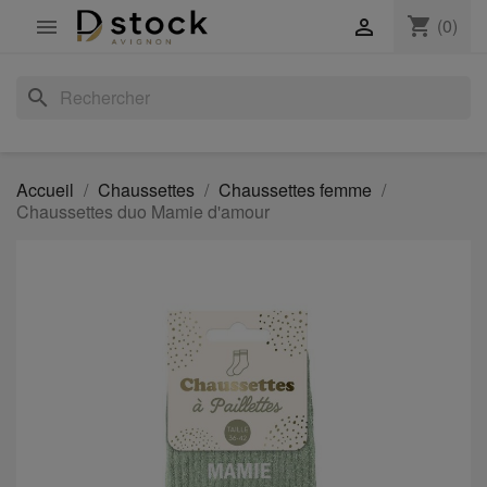
shopping_cart
(0)


search
Accueil
Chaussettes
Chaussettes femme
Chaussettes duo Mamie d'amour